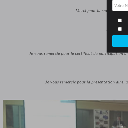
Merci pour la conférence le s
To thank yo
Je vous remercie pour le certificat de participation a
Je vous remercie pour la présentation ainsi qu