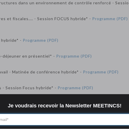
uctures dans un environnement de contrôle renforcé - Sessio
ères et fiscales.... - Session FOCUS hybride* -
Programme (PDF)
 hybride* -
Programme (PDF)
e-déjeuner en présentiel* -
Programme (PDF)
avail - Matinée de conférence hybride* -
Programme (PDF)
s - Session Focus hybride* -
Programme (PDF)
e streaming si souhaité
Je
voudrais
recevoir la Newsletter MEETINCS!
Quelques commentaires de nos participants :