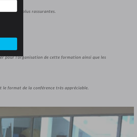
faite et des plus rassurantes.
ty of ideas.
er pour l’organisation de cette formation ainsi que les
et le format de la conférence très appréciable.