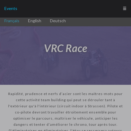
Events
☰
Français
English
Deutsch
VRC Race
Rapidité, prudence et nerfs d’acier sont les maîtres-mots pour
cette activité team building qui peut se dérouler tant à
l'extérieur qu'à l'intérieur (circuit indoor à Strassen). Pilote et
co-pilote devront travailler étroitement ensemble pour
optimiser le parcours, maîtriser le véhicule, anticiper les
dangers et tenter d’améliorer le chrono, tour après tour.
D’éliminatoires en éliminatoires, l’étau se resserrera autours