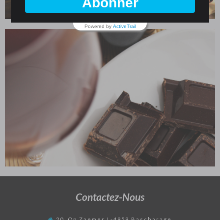
Abonner
Powered by
ActiveTrail
Contactez-Nous
20, Op Zaemer L-4959 Bascharage