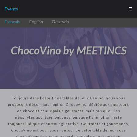
Events
☰
Français
English
Deutsch
ChocoVino by MEETINCS
Toujours dans l’esprit des tables de jeux CaVino, nous vous
proposons désormais l’option ChocoVino, dédiée aux amateurs
de chocolat et aux palais gourmets, mais pas que… les
néophytes apprécieront aussi puisque l’animation reste
toujours ludique et surtout gustative. Gourmets et gourmands,
ChocoVino est pour vous : autour de cette table de jeu, vous
allez découvrir que les accords chocolat/vin se marient