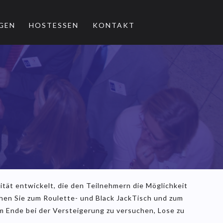
GEN
HOSTESSEN
KONTAKT
tät entwickelt, die den Teilnehmern die Möglichkeit
hen Sie zum Roulette- und Black JackTisch und zum
m Ende bei der Versteigerung zu versuchen, Lose zu