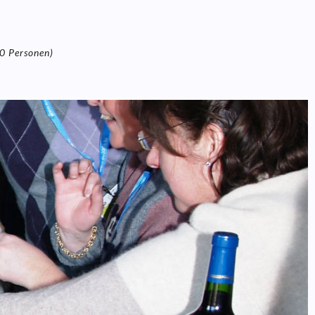
30 Personen)