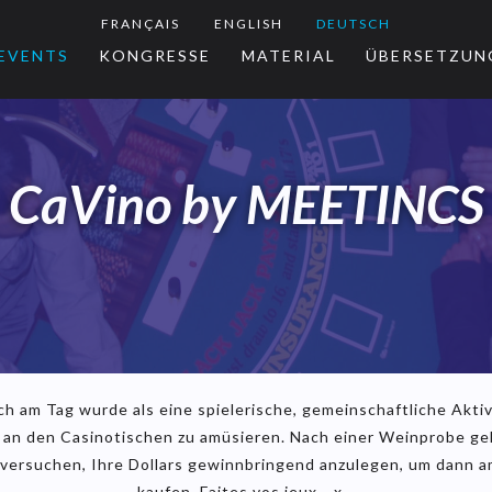
FRANÇAIS
ENGLISH
DEUTSCH
EVENTS
KONGRESSE
MATERIAL
ÜBERSETZUN
CaVino by MEETINCS
 am Tag wurde als eine spielerische, gemeinschaftliche Aktivi
h an den Casinotischen zu amüsieren. Nach einer Weinprobe ge
versuchen, Ihre Dollars gewinnbringend anzulegen, um dann a
kaufen. Faites vos jeux …x…