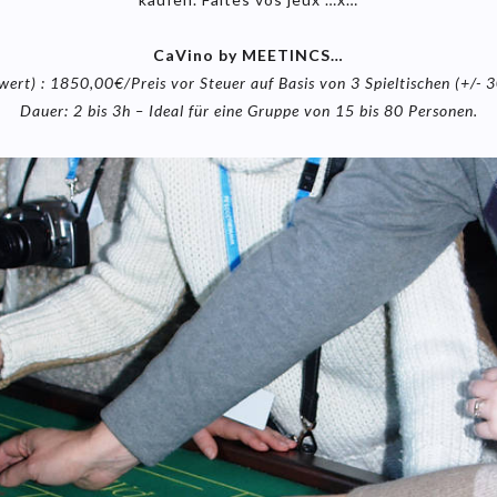
CaVino by MEETINCS…
twert) : 1850,00€/Preis vor Steuer auf Basis von 3 Spieltischen (+/- 
Dauer: 2 bis 3h – Ideal für eine Gruppe von 15 bis 80 Personen.